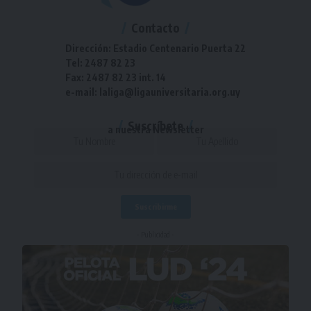
Contacto
Dirección: Estadio Centenario Puerta 22
Tel: 2487 82 23
Fax: 2487 82 23 int. 14
e-mail: laliga@ligauniversitaria.org.uy
Suscríbete
a nuestra Newsletter
- Publicidad -