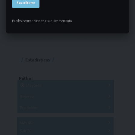
Puedes desuscribirte en cualquier momento
Estadísticas
Fútbol
Mayores
Reserva
A
B
C
D
E
F
G
Pre Senior
A
B
C
D
A
B
C
D
E
Más 40
Sub 20
A
B
C