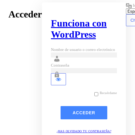
I
Acceder
Funciona con
WordPress
Nombre de usuario o correo electrónico
Contraseña
Recuérdame
¿HAS OLVIDADO TU CONTRASEÑA?