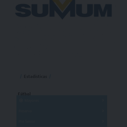
Estadísticas
Fútbol
Mayores
Reserva
A
B
C
D
E
F
G
Pre Senior
A
B
C
D