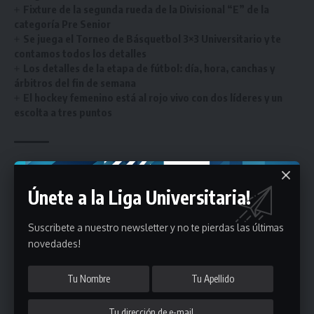
Fixture de la segunda rueda de la Divisional “E” de la
categoría Pre Senior
Se juega el Torneo de Básquetbol 3×3 Universitario y te
contamos todos los detalles
Los detalles de la etapa de fútbol: día, hora, canchas y
árbitros del fin de semana
El hockey femenino está al rojo vivo con dos líderes y un
escolta a tres puntos
circulares
,
portada
ETIQUETADO
Únete a la Liga Universitaria!
Suscribete a nuestro newsletter y no te pierdas las últimas
Únete a Nuestro Newsletter
novedades!
Mantente informado de la últimas novedades de la liga
en tu correo electrónico.