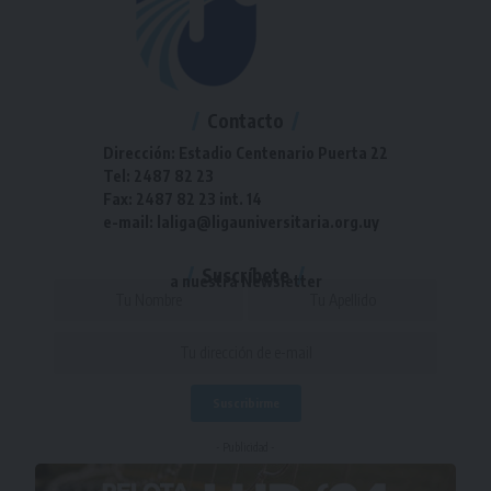
Contacto
Dirección: Estadio Centenario Puerta 22
Tel: 2487 82 23
Fax: 2487 82 23 int. 14
e-mail: laliga@ligauniversitaria.org.uy
Suscríbete
a nuestra Newsletter
- Publicidad -