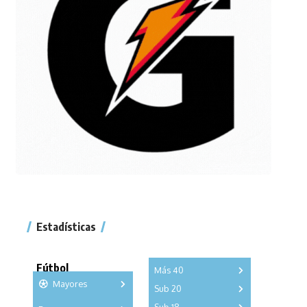
Estadísticas
Fútbol
Más 40
Mayores
Sub 20
A
B
C