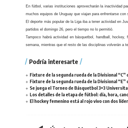
En fútbol, varias instituciones aprovecharán la inactividad pa
muchos equipos de Uruguay que viajan para enfrentarse con s
El deporte más popular de la Liga iba a tener actividad en J
partidos el domingo 26, pero el tiempo no lo permitió.
Tampoco habrá actividad en básquetbol, handball, hockey, fú
semana, mientras que el resto de las disciplinas volverán a t
Podría interesarte
Fixture de la segunda rueda de la Divisional “C” 
Fixture de la segunda rueda de la Divisional “E” 
Se juega el Torneo de Básquetbol 3×3 Universita
Los detalles de la etapa de fútbol: día, hora, can
El hockey femenino está al rojo vivo con dos líde