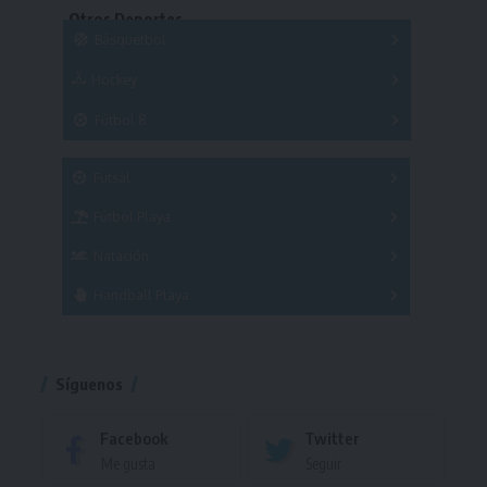
Otros Deportes
Copas
Básquetbol
Hockey
A
B
3x3
Fútbol 8
A
B
C
SUB 21
Masculino
Futsal
Femenino
Fútbol Playa
Masculino
Femenino
Natación
Torneo
Handball Playa
Torneo
Torneo
Síguenos
Facebook
Twitter
Me gusta
Seguir