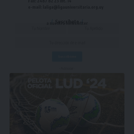
Fax: 2487 82 23 int. 14
e-mail: laliga@ligauniversitaria.org.uy
Suscríbete
a nuestra Newsletter
- Publicidad -