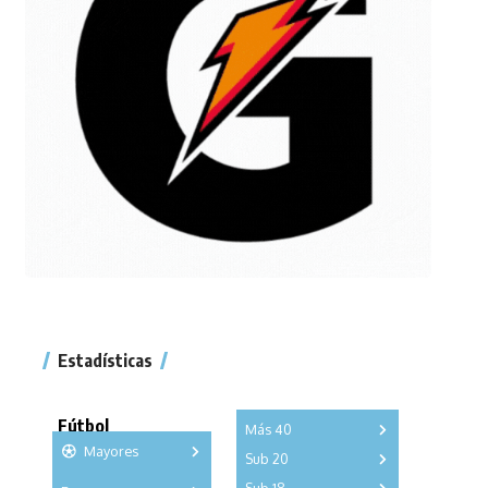
Estadísticas
Fútbol
Más 40
Mayores
Sub 20
A
B
C