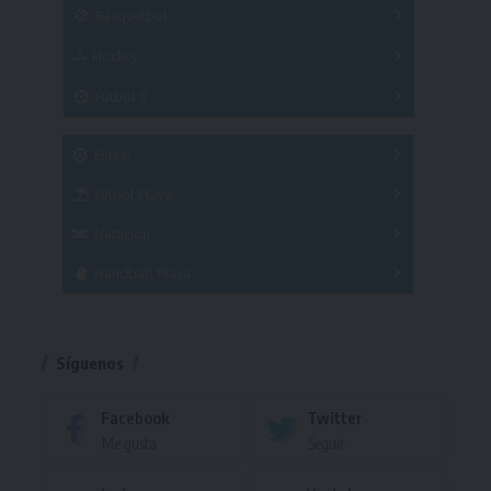
Básquetbol
Hockey
A
B
3x3
Fútbol 8
A
B
C
SUB 21
Masculino
Futsal
Femenino
Fútbol Playa
Masculino
Femenino
Natación
Torneo
Handball Playa
Torneo
Torneo
Síguenos
Facebook
Twitter
Me gusta
Seguir