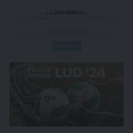
Suscríbete
a nuestra Newsletter
- Publicidad -