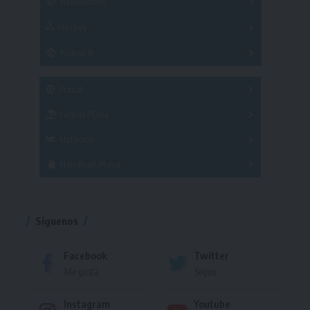
Básquetbol
Hockey
A
B
3x3
Fútbol 8
A
B
C
SUB 21
Masculino
Futsal
Femenino
Fútbol Playa
Masculino
Femenino
Natación
Torneo
Handball Playa
Torneo
Torneo
Síguenos
Facebook
Twitter
Me gusta
Seguir
Instagram
Youtube