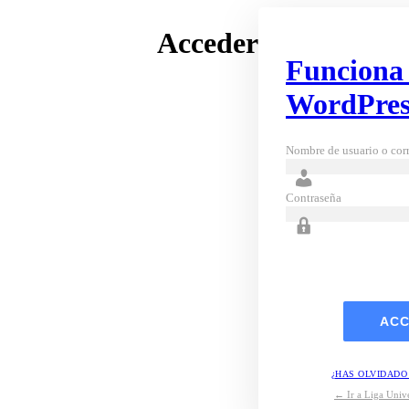
Acceder
Funciona
WordPres
Nombre de usuario o corr
Contraseña
¿HAS OLVIDADO
← Ir a Liga Unive