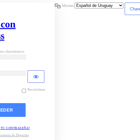
Idioma
 con
s
eo electrónico
Recuérdame
 TU CONTRASEÑA?
rsitaria de Deportes