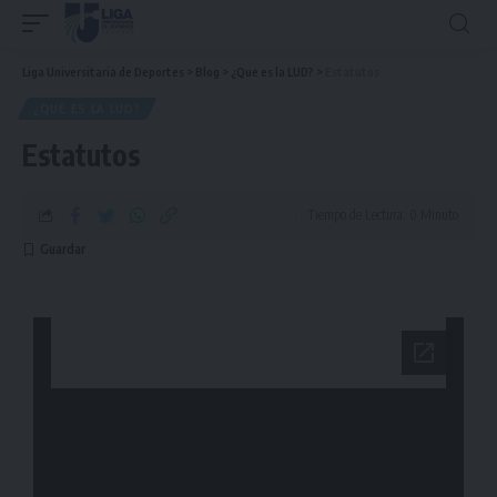
Liga Universitaria de Deportes
>
Blog
>
¿Que es la LUD?
>
Estatutos
¿QUE ES LA LUD?
Estatutos
Tiempo de Lectura: 0 Minuto