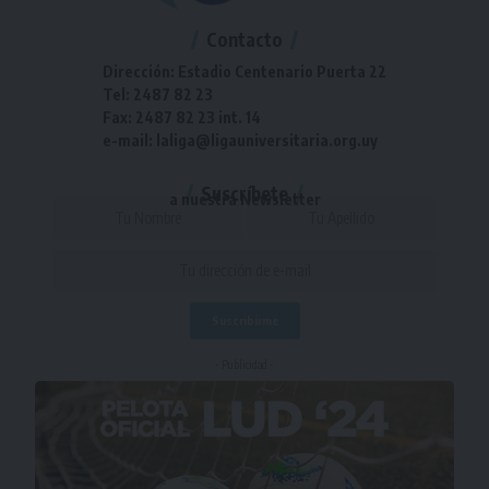
Contacto
Dirección: Estadio Centenario Puerta 22
Tel: 2487 82 23
Fax: 2487 82 23 int. 14
e-mail: laliga@ligauniversitaria.org.uy
Suscríbete
a nuestra Newsletter
- Publicidad -