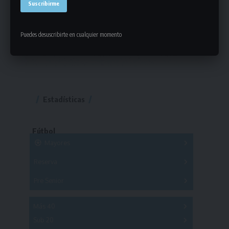
Puedes desuscribirte en cualquier momento
Estadísticas
Fútbol
Mayores
Reserva
A
B
C
D
E
F
G
Pre Senior
A
B
C
D
A
B
C
D
E
Más 40
Sub 20
A
B
C