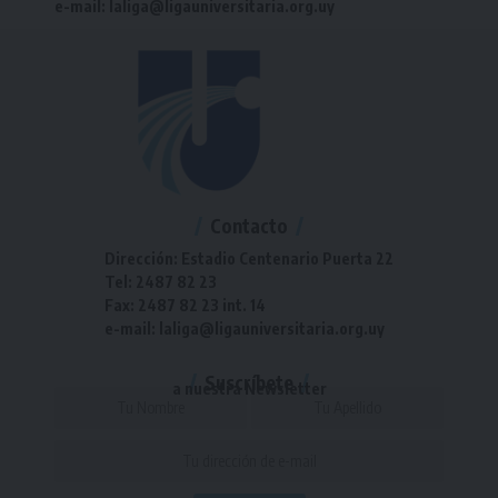
e-mail: laliga@ligauniversitaria.org.uy
Contacto
Dirección: Estadio Centenario Puerta 22
Tel: 2487 82 23
Fax: 2487 82 23 int. 14
e-mail: laliga@ligauniversitaria.org.uy
Suscríbete
a nuestra Newsletter