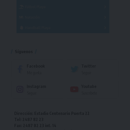
Fútbol Playa
Masculino
Femenino
Natación
Torneo
Handball Playa
Torneo
Torneo
Síguenos
Facebook
Twitter
Me gusta
Seguir
Instagram
Youtube
Seguir
Suscríbete
Dirección: Estadio Centenario Puerta 22
Tel: 2487 82 23
Fax: 2487 82 23 int. 14