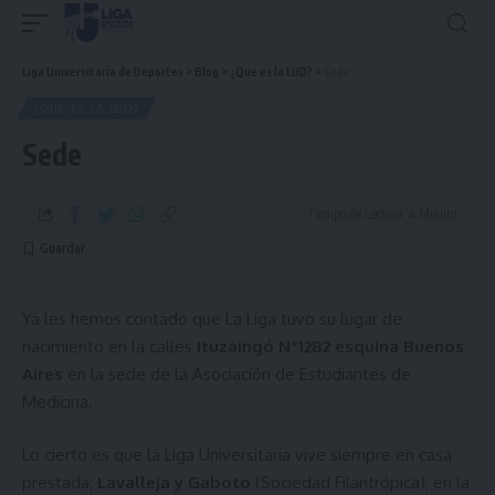
Liga Universitaria de Deportes
>
Blog
>
¿Que es la LUD?
>
Sede
¿QUE ES LA LUD?
Sede
Tiempo de Lectura: 4 Minuto
Ya les hemos contado que La Liga tuvo su lugar de
nacimiento en la calles
Ituzaingó N°1282
esquina Buenos
Aires
en la sede de la Asociación de Estudiantes de
Medicina.
Lo cierto es que la Liga Universitaria vive siempre en casa
prestada;
Lavalleja y Gaboto
(Sociedad Filantrópica); en la