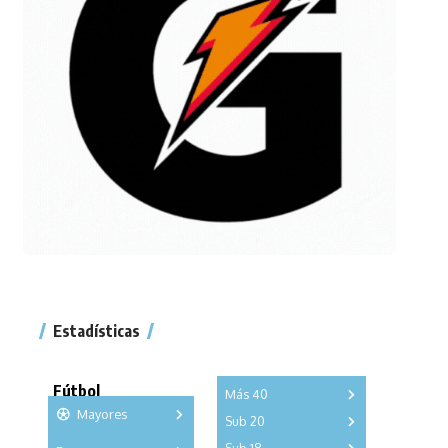
Estadísticas
Fútbol
Más 40
Mayores
Sub 20
A
B
C