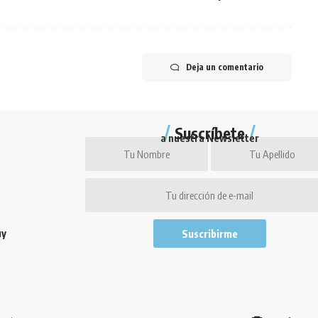
Deja un comentario
Suscríbete
a nuestra Newsletter
uy