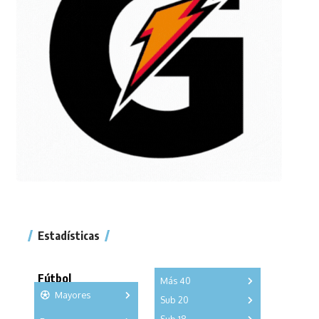
Estadísticas
Fútbol
Más 40
Mayores
Sub 20
A
B
C