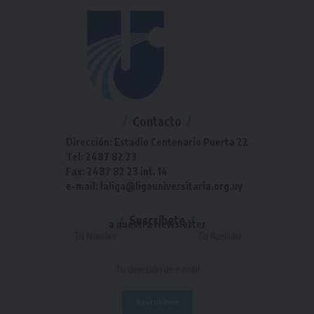
Contacto
Dirección: Estadio Centenario Puerta 22
Tel: 2487 82 23
Fax: 2487 82 23 int. 14
e-mail: laliga@ligauniversitaria.org.uy
Suscríbete
a nuestra Newsletter