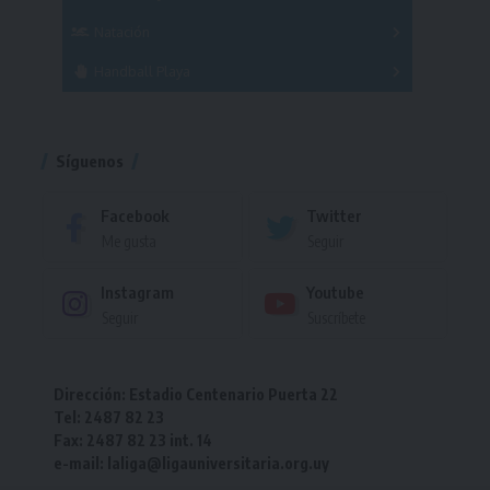
Femenino
Natación
Torneo
Handball Playa
Torneo
Torneo
Síguenos
Facebook
Twitter
Me gusta
Seguir
Instagram
Youtube
Seguir
Suscríbete
Dirección: Estadio Centenario Puerta 22
Tel: 2487 82 23
Fax: 2487 82 23 int. 14
e-mail: laliga@ligauniversitaria.org.uy