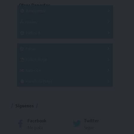
Otros Deportes
Copas
Básquetbol
Hockey
A
B
3x3
Fútbol 8
A
B
C
SUB 21
Masculino
Futsal
Femenino
Fútbol Playa
Masculino
Femenino
Natación
Torneo
Handball Playa
Torneo
Torneo
Síguenos
Facebook
Twitter
Me gusta
Seguir