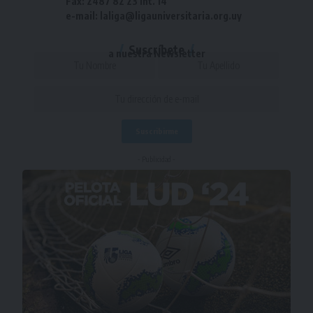
Fax: 2487 82 23 int. 14
e-mail: laliga@ligauniversitaria.org.uy
Suscríbete
a nuestra Newsletter
- Publicidad -