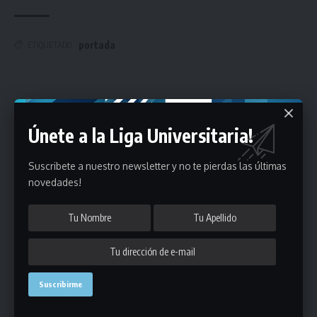
portada
ETIQUETADO
Únete a Nuestro Newsletter
Únete a la Liga Universitaria!
Mantente informado de la últimas novedades de la liga
en tu correo electrónico.
Suscribete a nuestro newsletter y no te pierdas las últimas
novedades!
Puedes suscribirte en cualquier momento.