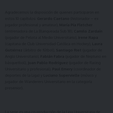
Agradecemos la disposición de quienes participaron en
estos 10 capítulos:
Gerardo Caetano
(historiador – ex
jugador profesional y amateur),
María Pía Fletcher
(entrenadora de La Blanqueada Sub 18),
Camilo Zardaín
(jugador de Pelota al Medio Universitario),
Irene Rapa
(capitana de Club Universidad Católica en Hockey),
Laura
Gutiérrez
(árbitro de fútbol),
Santiago Riet
(jugador de
Anglo Universitario),
Fabián Fabra
(jugador de Neptuno en
básquetbol),
Juan Pablo Rodríguez
(jugador de Racing
Universitario y profesional),
Paul Emery
(coordinador de
deportes de la Liga) y
Luciano Supervielle
(músico y
jugador de Wanderers Universitario en la categoría
presenior).
La serie es una co-producción de la Liga Universitaria de