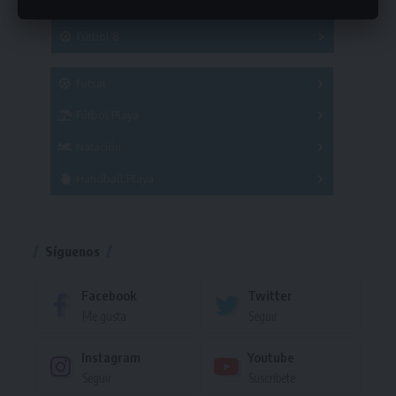
Hockey
A
B
3x3
Fútbol 8
A
B
C
SUB 21
Masculino
Futsal
Femenino
Fútbol Playa
Masculino
Femenino
Natación
Torneo
Handball Playa
Torneo
Torneo
Síguenos
Facebook
Twitter
Me gusta
Seguir
Instagram
Youtube
Seguir
Suscríbete