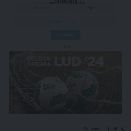
Suscríbete
a nuestra Newsletter
- Publicidad -
Síguenos