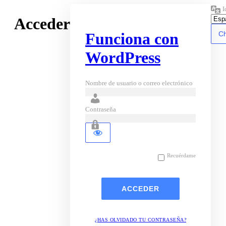
I
Acceder
Funciona con
WordPress
Nombre de usuario o correo electrónico
Contraseña
Recuérdame
¿HAS OLVIDADO TU CONTRASEÑA?