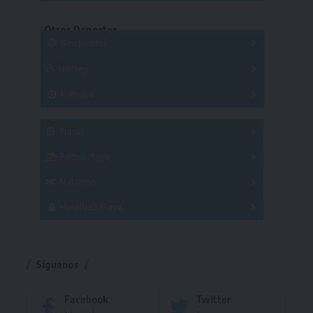
Copas
Series
Otros Deportes
Copas
Básquetbol
Hockey
A
B
3x3
Fútbol 8
A
B
C
SUB 21
Masculino
Futsal
Femenino
Fútbol Playa
Masculino
Femenino
Natación
Torneo
Handball Playa
Torneo
Torneo
Síguenos
Facebook
Twitter