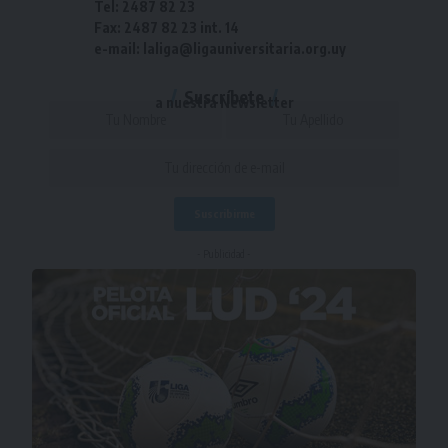
Tel: 2487 82 23
Fax: 2487 82 23 int. 14
e-mail: laliga@ligauniversitaria.org.uy
Suscríbete
a nuestra Newsletter
- Publicidad -