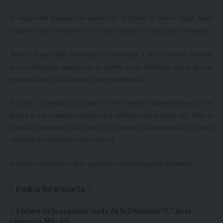
El equipo del balneario se quedó con el Torneo de Honor “Copa Antel”
luego de vencer a Nacional en la final y celebrar un año para el recuerdo.
Tenis El Pinar había eliminado en semifinales a Old Christians, mientras
que los tricolores dejaron por el camino a Old Brendans, por lo que se
esperaba una final tan pareja como prometedora.
Y así fue. La paridad fue tal que en los 90 minutos reglamentarios el gol no
llegó y el 0 a 0 mandó el partido a la definición por penales. Allí, Tenis El
Pinar fue más efectivo, se quedó con el triunfo y se transformó en el nuevo
campeón del Torneo de Honor Sub 20.
Para ver las fotos de la final, ingresá a nuestra
Página de Facebook.
Podría interesarte
Fixture de la segunda rueda de la Divisional “C” de la
categoría Más 40