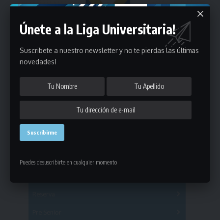
Únete a la Liga Universitaria!
Suscribete a nuestro newsletter y no te pierdas las últimas
novedades!
Estadísticas
Puedes desuscribirte en cualquier momento
Fútbol
Mayores
Reserva
A
B
C
D
E
F
G
Pre Senior
A
B
C
D