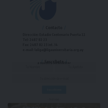
Contacto
Dirección: Estadio Centenario Puerta 22
Tel: 2487 82 23
Fax: 2487 82 23 int. 14
e-mail: laliga@ligauniversitaria.org.uy
Suscríbete
a nuestra Newsletter
- Publicidad -