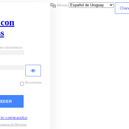
Idioma
 con
s
eo electrónico
Recuérdame
 TU CONTRASEÑA?
rsitaria de Deportes