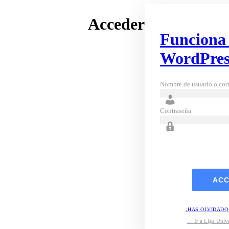
Acceder
Funciona
WordPres
Nombre de usuario o corr
Contraseña
¿HAS OLVIDADO
← Ir a Liga Unive