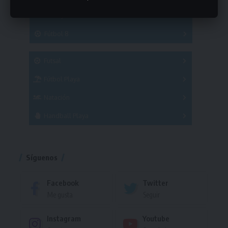
Hockey
A
B
3x3
Fútbol 8
A
B
C
SUB 21
Masculino
Futsal
Femenino
Fútbol Playa
Masculino
Femenino
Natación
Torneo
Handball Playa
Torneo
Torneo
Síguenos
Facebook
Twitter
Me gusta
Seguir
Instagram
Youtube