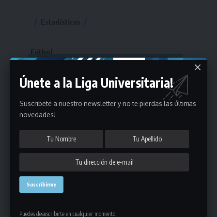
Estadísticas
Fútbol
Mayores
Únete a la Liga Universitaria!
Reserva
A
B
C
D
E
F
G
Pre Senior
A
B
C
D
Suscribete a nuestro newsletter y no te pierdas las últimas
novedades!
A
B
C
D
E
Más 40
Sub 20
A
B
C
Sub 18
A
B
C
Sub 16
Series
Sub 14
Copas
Series
Copas
Series
Otros Deportes
Copas
Básquetbol
Puedes desuscribirte en cualquier momento