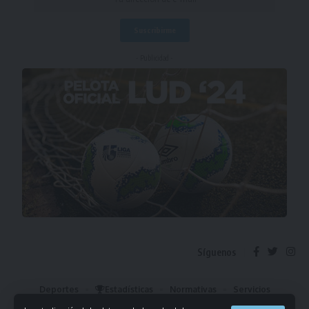
- Publicidad -
Síguenos
Deportes
Estadísticas
Normativas
Servicios
Institucional
Mis Favoritos