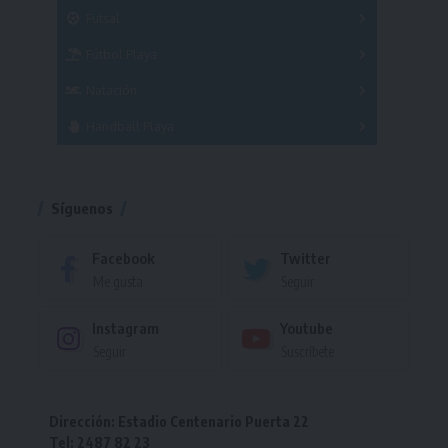
Masculino
Futsal
Femenino
Fútbol Playa
Masculino
Femenino
Natación
Torneo
Handball Playa
Torneo
Torneo
Síguenos
Facebook
Twitter
Me gusta
Seguir
Instagram
Youtube
Seguir
Suscríbete
Dirección: Estadio Centenario Puerta 22
Tel: 2487 82 23