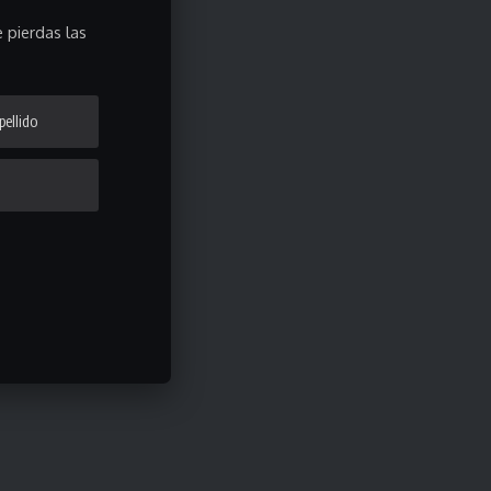
 pierdas las