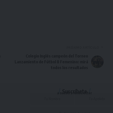
PRÓXIMO ARTÍCULO
a
Colegio Inglés campeón del Torneo
Lanzamiento de Fútbol 8 Femenino: mirá
todos los resultados
Suscríbete
a nuestra Newsletter