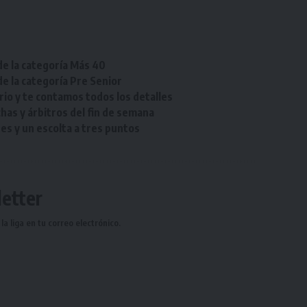
de la categoría Más 40
de la categoría Pre Senior
rio y te contamos todos los detalles
chas y árbitros del fin de semana
res y un escolta a tres puntos
etter
a liga en tu correo electrónico.