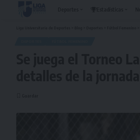
Deportes
Estadísticas
N
Liga Universitaria de Deportes
>
Blog
>
Deportes
>
Fútbol Femenino
DEPORTES
FÚTBOL FEMENINO
Se juega el Torneo L
detalles de la jornad