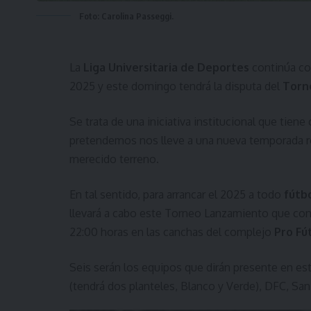
Foto: Carolina Passeggi.
La
Liga Universitaria de Deportes
continúa con
2025 y este domingo tendrá la disputa del
Torn
Se trata de una iniciativa institucional que tiene
pretendemos nos lleve a una nueva temporada re
merecido terreno.
En tal sentido, para arrancar el 2025 a todo
fútb
llevará a cabo este Torneo Lanzamiento que conta
22:00 horas en las canchas del complejo
Pro Fú
Seis serán los equipos que dirán presente en esta
(tendrá dos planteles, Blanco y Verde), DFC, San