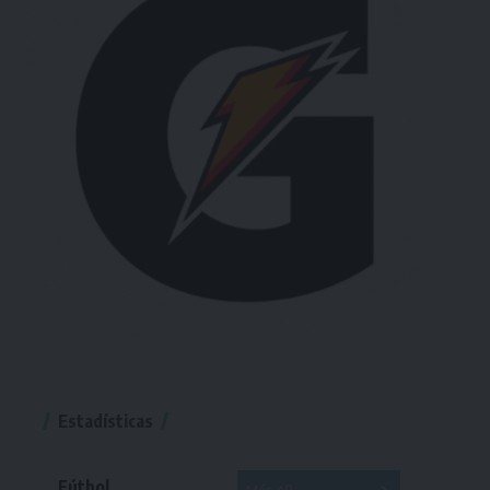
Estadísticas
Fútbol