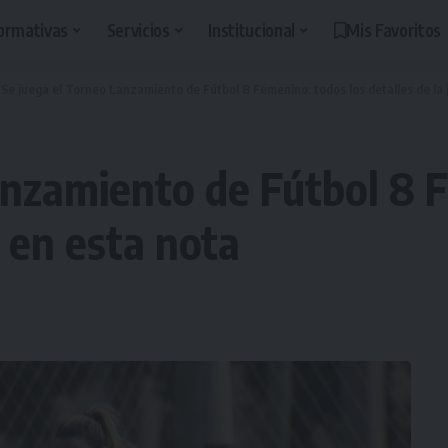
ormativas
Servicios
Institucional
Mis Favoritos
>
Se juega el Torneo Lanzamiento de Fútbol 8 Femenino: todos los detalles de la
anzamiento de Fútbol 8 
a en esta nota