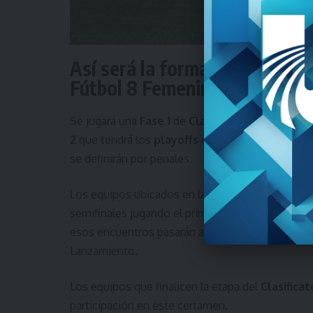
Así será la forma de disputa
Fútbol 8 Femenino
Se jugará una
Fase 1
de
Clasificatorio
con una ru
2
que tendrá los
playoffs
de semifinales y final
se definirán por penales.
Los equipos ubicados en las primeras cuatro po
semifinales jugando el primero contra el cuarto 
esos encuentros pasarán a la final y el vencedo
Lanzamiento.
Los equipos que finalicen la etapa del
Clasificat
participación en este certamen.