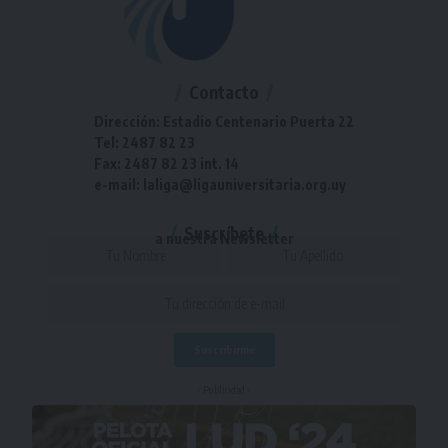
Contacto
Dirección: Estadio Centenario Puerta 22
Tel: 2487 82 23
Fax: 2487 82 23 int. 14
e-mail: laliga@ligauniversitaria.org.uy
Suscríbete
a nuestra Newsletter
- Publicidad -