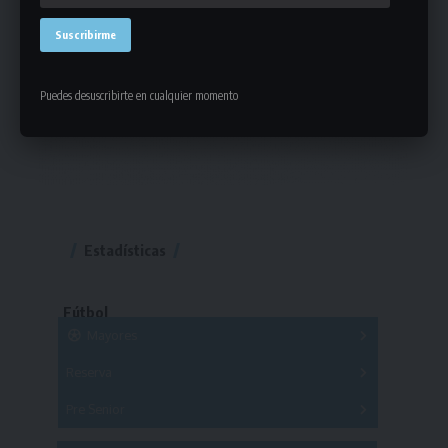
Puedes desuscribirte en cualquier momento
Estadísticas
Fútbol
Mayores
Reserva
A
B
C
D
E
F
G
Pre Senior
A
B
C
D