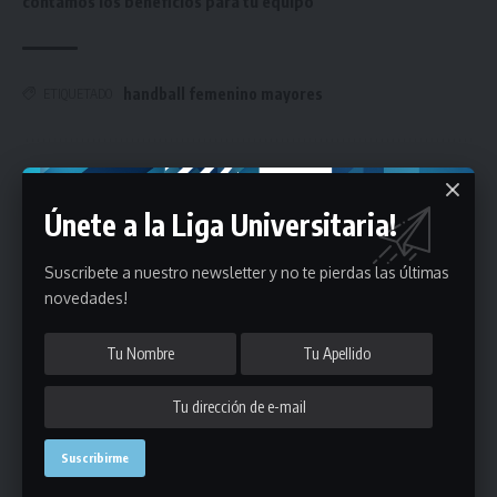
contamos los beneficios para tu equipo
handball femenino mayores
ETIQUETADO
Únete a Nuestro Newsletter
Únete a la Liga Universitaria!
Mantente informado de la últimas novedades de la liga
en tu correo electrónico.
Suscribete a nuestro newsletter y no te pierdas las últimas
novedades!
Puedes suscribirte en cualquier momento.