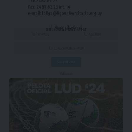
Tel: 2487 82 23
Fax: 2487 82 23 int. 14
e-mail: laliga@ligauniversitaria.org.uy
Suscríbete
a nuestra Newsletter
- Publicidad -