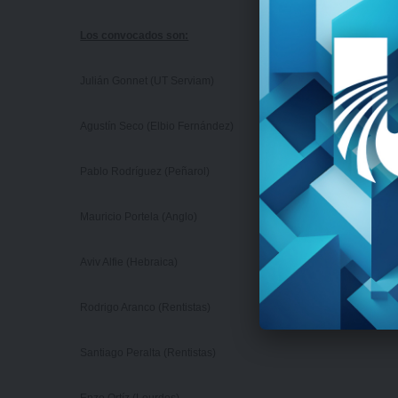
Los convocados son:
Julián Gonnet (UT Serviam)
Agustín Seco (Elbio Fernández)
Pablo Rodríguez (Peñarol)
Mauricio Portela (Anglo)
Aviv Alfie (Hebraica)
Rodrigo Aranco (Rentistas)
Santiago Peralta (Rentistas)
Enzo Ortíz (Lourdes)