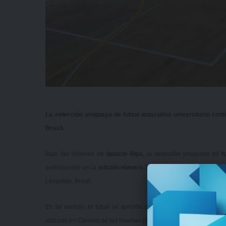
La selección uruguaya de futsal masculino universitario con
Brasil.
Bajo las órdenes de
Ignacio Ripa
, la selección uruguaya de
f
participación en la
edición número 32 de la Copa Unisinos
que s
Leopoldo, Brasil.
En tal sentido, el futsal se apronta y este miércoles por la noc
ubicado en Camino de las Huertas (Solymar), a partir de la hora 2