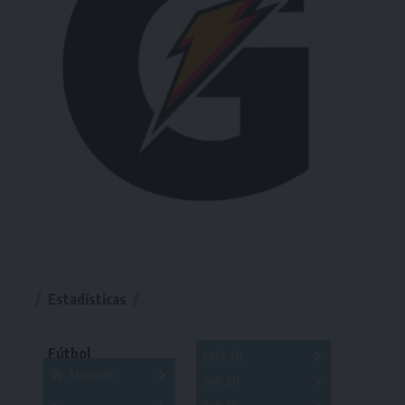
Estadísticas
Fútbol
Más 40
Mayores
Sub 20
A
B
C