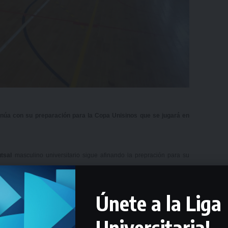
tinúa con su preparación para la Copa Unisinos que se jugará en
utsal
masculino universitario sigue afinando la prepración para su
e llevará a cabo entre el 17 y el 20 de octubre en la ciudad de Sao
Únete a la Liga
he tendrá el quinto entrenamiento en el gimnasio del Liceo Francés,
Universitaria!
1:30.