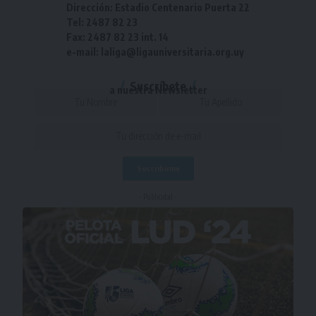
Dirección: Estadio Centenario Puerta 22
Tel: 2487 82 23
Fax: 2487 82 23 int. 14
e-mail: laliga@ligauniversitaria.org.uy
Suscríbete
a nuestra Newsletter
- Publicidad -