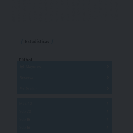
Estadísticas
Fútbol
Mayores
Reserva
A
B
C
D
E
F
G
Pre Senior
A
B
C
D
A
B
C
D
E
Más 40
Sub 20
A
B
C
Sub 18
A
B
C
Sub 16
Series