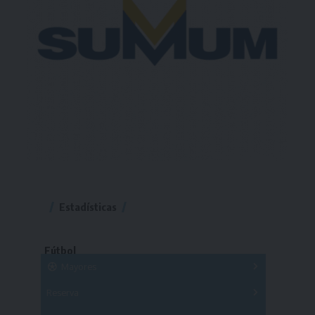
Estadísticas
Fútbol
Mayores
Reserva
A
B
C
D
E
F
G