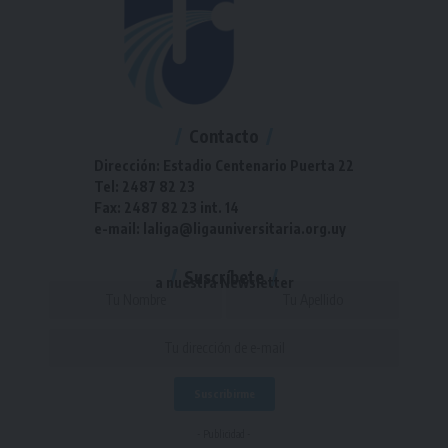
Contacto
Dirección: Estadio Centenario Puerta 22
Tel: 2487 82 23
Fax: 2487 82 23 int. 14
e-mail: laliga@ligauniversitaria.org.uy
Suscríbete
a nuestra Newsletter
- Publicidad -