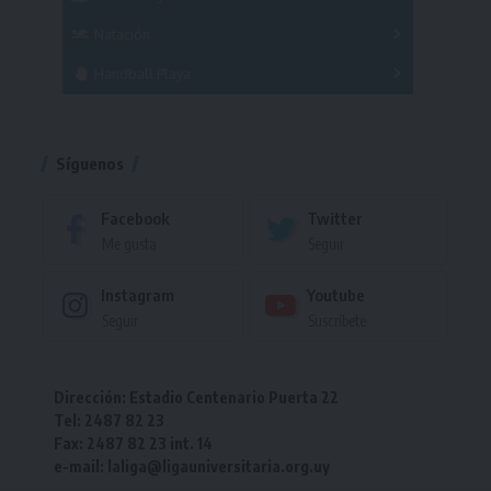
Femenino
Natación
Torneo
Handball Playa
Torneo
Torneo
Síguenos
Facebook
Twitter
Me gusta
Seguir
Instagram
Youtube
Seguir
Suscríbete
Dirección: Estadio Centenario Puerta 22
Tel: 2487 82 23
Fax: 2487 82 23 int. 14
e-mail: laliga@ligauniversitaria.org.uy