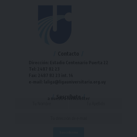
Contacto
Dirección: Estadio Centenario Puerta 22
Tel: 2487 82 23
Fax: 2487 82 23 int. 14
e-mail: laliga@ligauniversitaria.org.uy
Suscríbete
a nuestra Newsletter