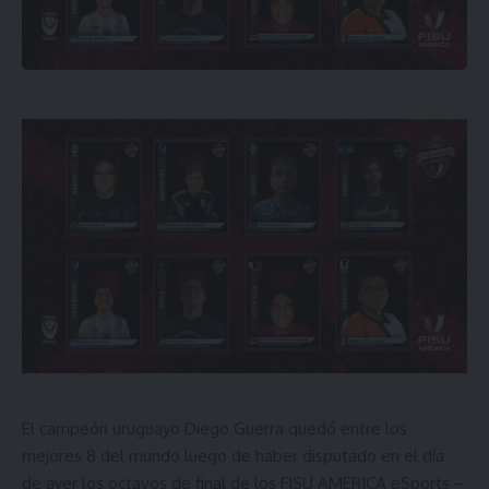
El campeón uruguayo Diego Guerra quedó entre los
mejores 8 del mundo luego de haber disputado en el día
de ayer los octavos de final de los FISU AMERICA eSports –