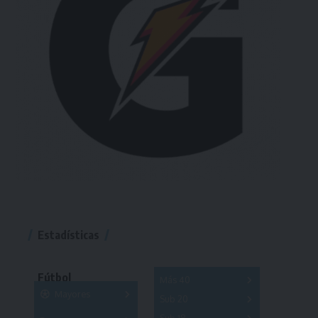
Estadísticas
Fútbol
Más 40
Mayores
Sub 20
A
B
C