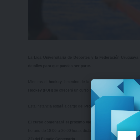
La Liga Universitaria de Deportes y la Federación Uruguaya
detalles para que puedas ser parte.
Mientras el
hockey
femenino de la
Liga Universitaria de Depo
Hockey (FUH)
se ofrecerá un curso para formar árbitros en esta di
Esta instancia estará a cargo del
Prof. Leonel Pérez
, miembro de 
El curso comenzará el próximo viernes 18 de agosto
—se exte
horario de 18:00 a 20:00 horas dictándose en la sede de la Liga
22) del Estadio Centenario
.