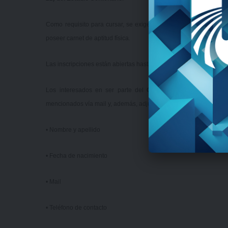
Como requisito para cursar, se exige ser mayor de 18 años al te
poseer carnet de aptitud física.
Las inscripciones están abiertas hasta el viernes 18 de agosto a t
Los interesados en ser parte del
Curso para Árbitros de H
mencionados vía mail y, además, adjuntar la siguiente informació
• Nombre y apellido
• Fecha de nacimiento
• Mail
• Teléfono de contacto