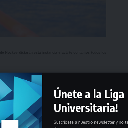
 de Hockey dictarán esta instancia y acá te contamos todos los
rtes
sigue creciendo, en conjunto con la
Federación Uruguaya de
sciplina.
Únete a la Liga
la FUH, y no tendrá ningún costo para quienes deseen inscribirse.
Universitaria!
nderá hasta diciembre— y las clases serán todos los viernes en el
 Universitaria de Deportes ubicada en la
Tribuna Colombes (Puerta
Suscribete a nuestro newsletter y no te