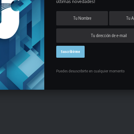
últimas novedades!
rminar el curso (diciembre de 2023), tener ciclo básico completo y
ravés del mail
laliga@ligauniversitaria.org.uy
.
ockey
deberán acreditar el cumplimiento de los requisitos antes
n:
Puedes desuscribirte en cualquier momento