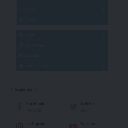
Hockey
A
B
3x3
Fútbol 8
A
B
C
SUB 21
Masculino
Futsal
Femenino
Fútbol Playa
Masculino
Femenino
Natación
Torneo
Handball Playa
Torneo
Torneo
Síguenos
Facebook
Twitter
Me gusta
Seguir
Instagram
Youtube