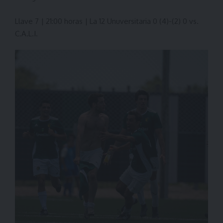
Llave 7 | 21:00 horas | La 12 Unuversitaria 0 (4)-(2) 0 vs.
C.A.L.I.