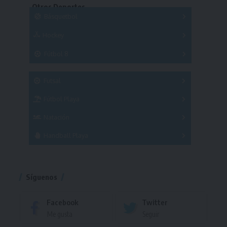
Otros Deportes
Copas
Básquetbol
Hockey
A
B
3x3
Fútbol 8
A
B
C
SUB 21
Masculino
Futsal
Femenino
Fútbol Playa
Masculino
Femenino
Natación
Torneo
Handball Playa
Torneo
Torneo
Síguenos
Facebook
Twitter
Me gusta
Seguir