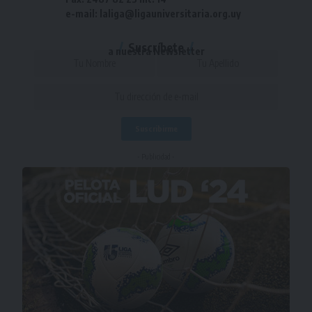
e-mail: laliga@ligauniversitaria.org.uy
Suscríbete
a nuestra Newsletter
- Publicidad -