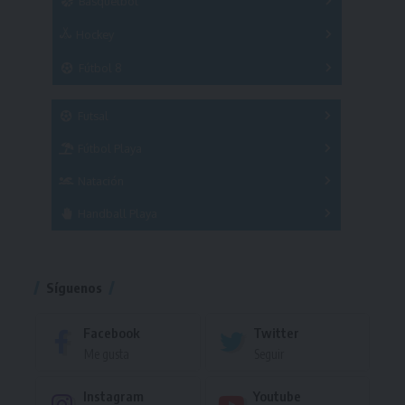
Básquetbol
Hockey
A
B
3x3
Fútbol 8
A
B
C
SUB 21
Masculino
Futsal
Femenino
Fútbol Playa
Masculino
Femenino
Natación
Torneo
Handball Playa
Torneo
Torneo
Síguenos
Facebook
Twitter
Me gusta
Seguir
Instagram
Youtube