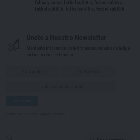
fallos y penas futbol sub18 b
,
futbol sub16 a
,
futbol sub16 b
,
futbol sub18 a
,
futbol sub18 b
Únete a Nuestro Newsletter
Mantente informado de la últimas novedades de la liga
en tu correo electrónico.
Puedes suscribirte en cualquier momento.
Deja un comentario