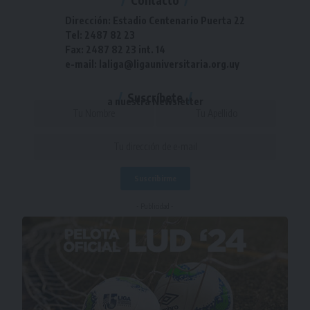
Contacto
Dirección: Estadio Centenario Puerta 22
Tel: 2487 82 23
Fax: 2487 82 23 int. 14
e-mail: laliga@ligauniversitaria.org.uy
Suscríbete
a nuestra Newsletter
- Publicidad -