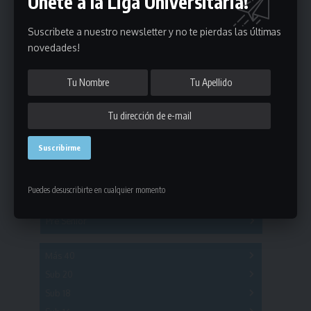
Únete a la Liga Universitaria!
Suscribete a nuestro newsletter y no te pierdas las últimas
novedades!
Estadísticas
Fútbol
Mayores
Puedes desuscribirte en cualquier momento
Reserva
A
B
C
D
E
F
G
Pre Senior
A
B
C
D
A
B
C
D
E
Más 40
Sub 20
A
B
C
Sub 18
A
B
C