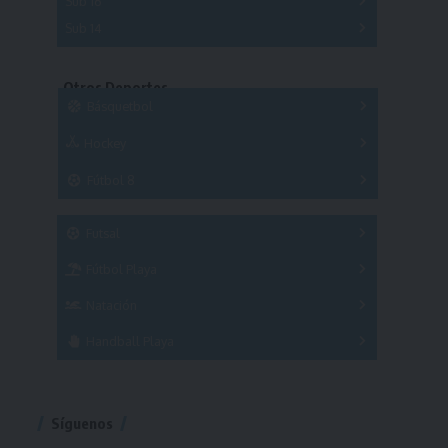
Sub 16
Series
Sub 14
Copas
Series
Copas
Series
Otros Deportes
Copas
Básquetbol
Hockey
A
B
3x3
Fútbol 8
A
B
C
SUB 21
Masculino
Futsal
Femenino
Fútbol Playa
Masculino
Femenino
Natación
Torneo
Handball Playa
Torneo
Torneo
Síguenos