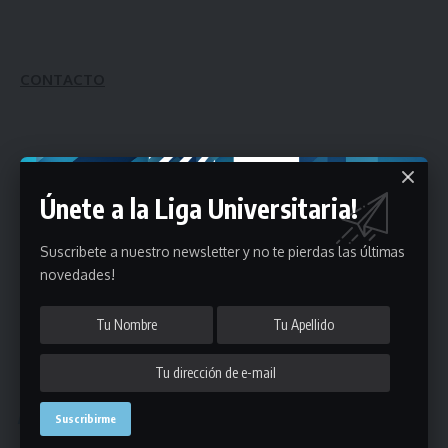
CONTACTO
Dirección:
Cnel Alegre 1172
Únete a la Liga Universitaria!
Teléfono:
2709 1411
Suscribete a nuestro newsletter y no te pierdas las últimas
Correo:
cmd@adinet.com.uy
novedades!
Horarios:
lunes a viernes de 8.00 a 19.30 hs
Podría interesarte