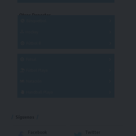
Series
Copas
Series
Otros Deportes
Copas
Básquetbol
Hockey
A
B
3x3
Fútbol 8
A
B
C
SUB 21
Masculino
Futsal
Femenino
Fútbol Playa
Masculino
Femenino
Natación
Torneo
Handball Playa
Torneo
Torneo
Síguenos
Facebook
Twitter