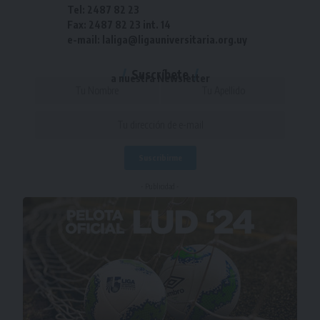
Tel: 2487 82 23
Fax: 2487 82 23 int. 14
e-mail: laliga@ligauniversitaria.org.uy
Suscríbete
a nuestra Newsletter
- Publicidad -