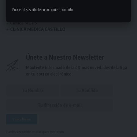
Clínica Preventiva tiene una nueva sucursal y en esta nota te
contamos todos los detalles
Puedes desuscribirte en cualquier momento
Convenio vigente con Clínica Preventiva
Clínica METS
CLÍNICA MÉDICA CASTILLO
Únete a Nuestro Newsletter
Mantente informado de la últimas novedades de la liga
en tu correo electrónico.
Puedes suscribirte en cualquier momento.