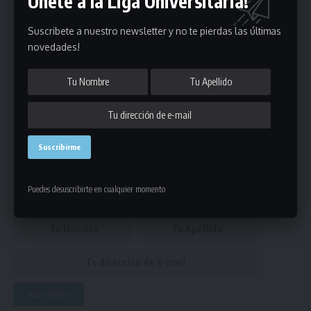
Únete a la Liga Universitaria!
árbitros del fin de semana
El hockey femenino está al rojo vivo con dos líderes y un
Suscribete a nuestro newsletter y no te pierdas las últimas
escolta a tres puntos
novedades!
circulares
,
portada
ETIQUETADO
Únete a Nuestro Newsletter
Mantente informado de la últimas novedades de la liga
Puedes desuscribirte en cualquier momento
en tu correo electrónico.