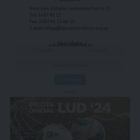
Dirección: Estadio Centenario Puerta 22
Tel: 2487 82 23
Fax: 2487 82 23 int. 14
e-mail: laliga@ligauniversitaria.org.uy
Suscríbete
a nuestra Newsletter
- Publicidad -