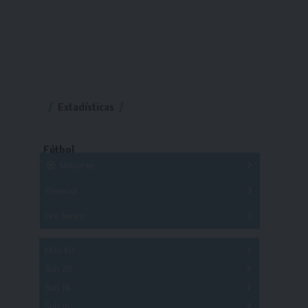
Estadísticas
Fútbol
Mayores
Reserva
A
B
C
D
E
F
G
Pre Senior
A
B
C
D
A
B
C
D
E
Más 40
Sub 20
A
B
C
Sub 18
A
B
C
Sub 16