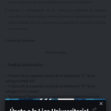
como respecto al uso de desfibriladores en caso de existencia.
Someter a consideración de los Clubes la posibilidad de celebrar
acuerdos con empresas que ofrecen la venta de desfibriladores o en su
defecto tramitar ante los organismos competentes la importación directa
de los mismos.
Consejo de Neutrales
#SomosLaLiga
Podría interesarte
Fixture de la segunda rueda de la Divisional “C” de la
categoría Más 40
Fixture de la segunda rueda de la Divisional “E” de la
categoría Pre Senior
Se juega el Torneo de Básquetbol 3×3 Universitario y te
contamos todos los detalles
Los detalles de la etapa de fútbol: día, hora, canchas y