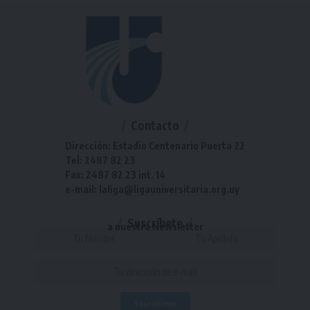
Contacto
Dirección: Estadio Centenario Puerta 22
Tel: 2487 82 23
Fax: 2487 82 23 int. 14
e-mail: laliga@ligauniversitaria.org.uy
Suscríbete
a nuestra Newsletter