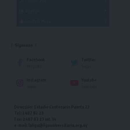
Fútbol Playa
Masculino
Femenino
Natación
Torneo
Handball Playa
Torneo
Torneo
Síguenos
Facebook
Twitter
Me gusta
Seguir
Instagram
Youtube
Seguir
Suscríbete
Dirección: Estadio Centenario Puerta 22
Tel: 2487 82 23
Fax: 2487 82 23 int. 14
e-mail: laliga@ligauniversitaria.org.uy