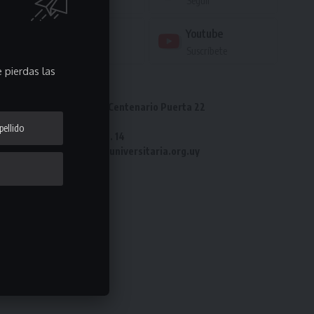
Me gusta
Seguir
Instagram
Youtube
Seguir
Suscríbete
 pierdas las
Dirección: Estadio Centenario Puerta 22
Tel: 2487 82 23
Fax: 2487 82 23 int. 14
e-mail: laliga@ligauniversitaria.org.uy