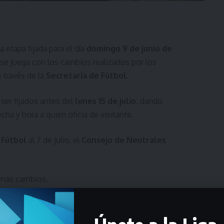
 etapa fijada para el día
domingo 9 de junio de
 se juega con los cambios realizados por los
 través de la
Secretaría de Fútbol
.
ser fijados antes del
lunes 15 de julio
, dando
echa y hora a quien oficia de visitante.
 Fútbol
al 7 de julio, el
Consejo de Neutrales
n más cambios.