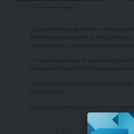
Foto: Carolina Passeggi.
La Liga Universitaria de Deportes comunica que la
2024
en las categorías Sub 16, Sub 18 y Mayores
equipos locales y comunicados a los visitantes a
Los siguientes partidos se suspenden y deberán 
prioridad en la fijación en lo correspondiente a f
De no llegar la comunicación a la
Secretaría de
fijara los partidos.
A partir del presente comunicado no se realiza