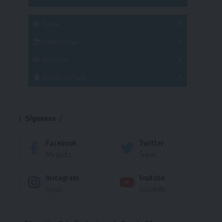
SUB 21
Masculino
Futsal
Femenino
Fútbol Playa
Masculino
Femenino
Natación
Torneo
Handball Playa
Torneo
Torneo
Síguenos
Facebook
Twitter
Me gusta
Seguir
Instagram
Youtube
Seguir
Suscríbete