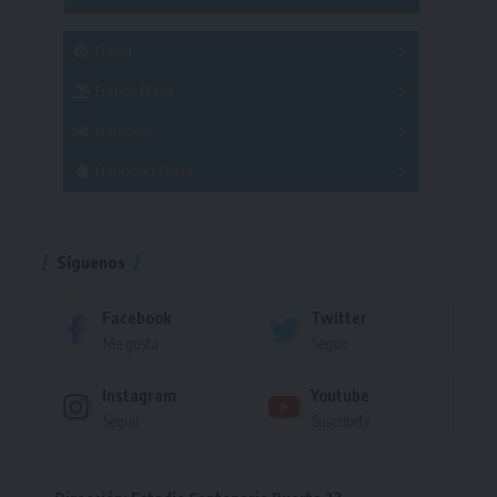
SUB 21
Masculino
Futsal
Femenino
Fútbol Playa
Masculino
Femenino
Natación
Torneo
Handball Playa
Torneo
Torneo
Síguenos
Facebook
Twitter
Me gusta
Seguir
Instagram
Youtube
Seguir
Suscríbete