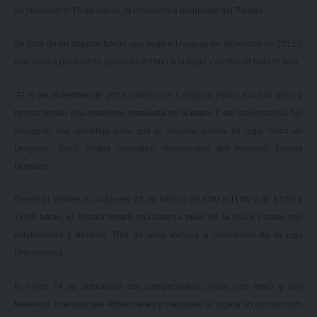
de Natación el 15 de marzo, la innovadora propuesta del Padbol.
Se trata de un deporte fusión que llegó a Uruguay en diciembre de 2012 y
que poco a poco viene ganando terreno a lo largo y ancho de todo el país.
“El 3 de diciembre de 2012 abrimos el Complejo Pabol Ciudad Vieja y
hemos tenido una excelente respuesta en la etapa 1 del proyecto que fue
inaugurar ese complejo para que el deporte tuviera su lugar físico en
Uruguay”, contó Aníbal González, responsable del Proyecto Padbol
Uruguay.
Desde el viernes 21 al jueves 27 de febrero de 8:00 a 11:00 y de 17:00 a
21:00 horas, el Padbol tendrá una cancha móvil en la Playa Pocitos con
exhibiciones y torneos. Tres de ellos incluirá a deportistas de la Liga
Universitaria.
El lunes 24 se disputarán dos campeonatos cortos, uno mixto y otro
femenino, mientras que entre martes y miércoles se jugará un campeonato