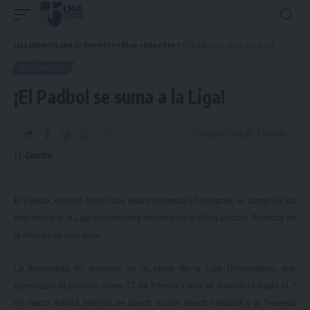
Liga Universitaria de Deportes
>
Blog
>
Deportes
>
¡El Padbol se suma a la Liga!
DEPORTES
¡El Padbol se suma a la Liga!
Tiempo de Lectura: 5 Minuto
El Padbol, deporte fusión que está innovando en Uruguay, se sumará a los
deportes que la Liga Universitaria ofrecerá en la Playa Pocitos. Enterate de
la movida en esta nota.
La temporada de deportes en la playa de la Liga Universitaria, que
comenzará el próximo lunes 17 de febrero y que se extenderá hasta el 2
de marzo, tendrá además de beach soccer, beach handball y la Travesía