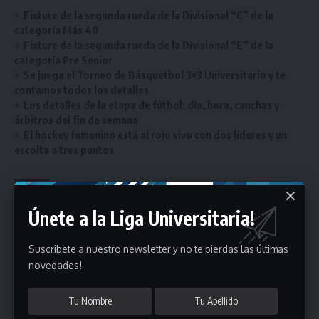
Fixture de la segunda rueda de la Divisional “C” de la
categoría Más 40
Fixture de la segunda rueda de la Divisional “E” de la
categoría Pre Senior
Se juega el Torneo de Básquetbol 3×3 Universitario y te
contamos todos los detalles
Los detalles de la etapa de fútbol: día, hora, canchas y
árbitros del fin de semana
El hockey femenino está al rojo vivo con dos líderes y un
escolta a tres puntos
circulares
,
portada
ETIQUETADO
Únete a la Liga Universitaria!
Suscribete a nuestro newsletter y no te pierdas las últimas
novedades!
Únete a Nuestro Newsletter
Mantente informado de la últimas novedades de la liga
en tu correo electrónico.