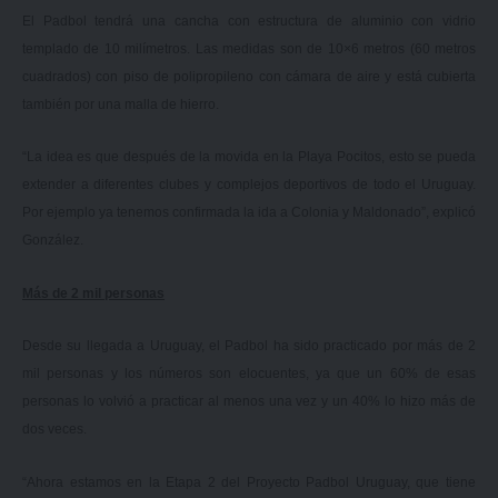
El Padbol tendrá una cancha con estructura de aluminio con vidrio
templado de 10 milímetros. Las medidas son de 10×6 metros (60 metros
cuadrados) con piso de polipropileno con cámara de aire y está cubierta
también por una malla de hierro.
“La idea es que después de la movida en la Playa Pocitos, esto se pueda
extender a diferentes clubes y complejos deportivos de todo el Uruguay.
Por ejemplo ya tenemos confirmada la ida a Colonia y Maldonado”, explicó
González.
Más de 2 mil personas
Desde su llegada a Uruguay, el Padbol ha sido practicado por más de 2
mil personas y los números son elocuentes, ya que un 60% de esas
personas lo volvió a practicar al menos una vez y un 40% lo hizo más de
dos veces.
“Ahora estamos en la Etapa 2 del Proyecto Padbol Uruguay, que tiene