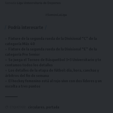
llamada
Liga Universitaria de Deportes
.
#SomosLaLiga
Podría interesarte
Fixture de la segunda rueda de la Divisional “C” de la
categoría Más 40
Fixture de la segunda rueda de la Divisional “E” de la
categoría Pre Senior
Se juega el Torneo de Básquetbol 3×3 Universitario y te
contamos todos los detalles
Los detalles de la etapa de fútbol: día, hora, canchas y
árbitros del fin de semana
El hockey femenino está al rojo vivo con dos líderes y un
escolta a tres puntos
circulares
,
portada
ETIQUETADO