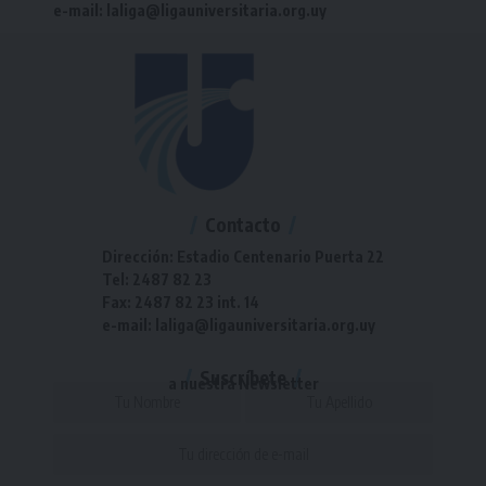
e-mail: laliga@ligauniversitaria.org.uy
Contacto
Dirección: Estadio Centenario Puerta 22
Tel: 2487 82 23
Fax: 2487 82 23 int. 14
e-mail: laliga@ligauniversitaria.org.uy
Suscríbete
a nuestra Newsletter