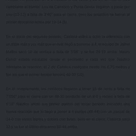
cambiante el trámite. Los de Carrasco y Punta Gorda llegaron a pasar por
uno (13-12) a falta de 3’40” para el cierre, pero los amarillos se fueron al
primer descanso arriba por 19-14 (5).
En el inicio del segundo período, Católica estiró a ocho la diferencia con
un triple más y por más que el rival llegó a ponerse a 4, el equipo de Jaime
Mattos sacó 10 de ventaja a falta de 5’06” y se fue 29-19 arriba. Mauro
Dondi estaba intratable desde el perímetro y cada vez que Náutico
intentaba la reacción, el 2 de Católica castigaba desde los 6,75 metros y
fue así que el primer tiempo terminó 40-30 (10).
En el complemento, los católicos llegaron a tener 18 de renta a falta de
7’056” para el cierre con un 48-30 producto de un 8-0 y recién a falta de
6’18” Náutico anotó sus primer puntos del tercer período iniciando una
nueva reacción que lo llegó a poner a 4 puntos (48-44) con un parcial de
14-0 con varios triples y dobles con faltas, pero en el cierre, Católica sacó
12 y se fue al último descanso 60-48 arriba.