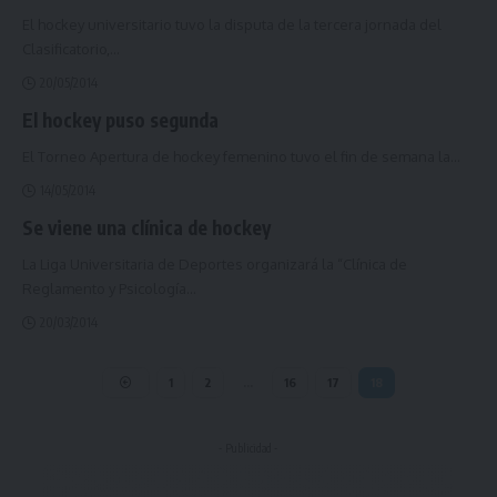
El hockey universitario tuvo la disputa de la tercera jornada del
Clasificatorio,
…
20/05/2014
El hockey puso segunda
El Torneo Apertura de hockey femenino tuvo el fin de semana la
…
14/05/2014
Se viene una clínica de hockey
La Liga Universitaria de Deportes organizará la “Clínica de
Reglamento y Psicología
…
20/03/2014
1
2
…
16
17
18
- Publicidad -