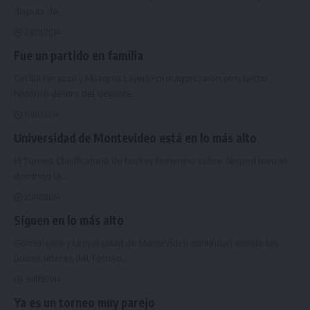
disputa de
…
23/09/2014
Fue un partido en familia
Cecilia Perazzo y Milagros Layerle protagonizaron otro hecho
histórico dentro del deporte
…
01/07/2014
Universidad de Montevideo está en lo más alto
El Torneo Clasificatorio de hockey femenino sobre césped tuvo el
domingo la
…
25/06/2014
Siguen en lo más alto
Gomensoro y Universidad de Montevideo continúan siendo los
únicos líderes del Torneo
…
30/05/2014
Ya es un torneo muy parejo