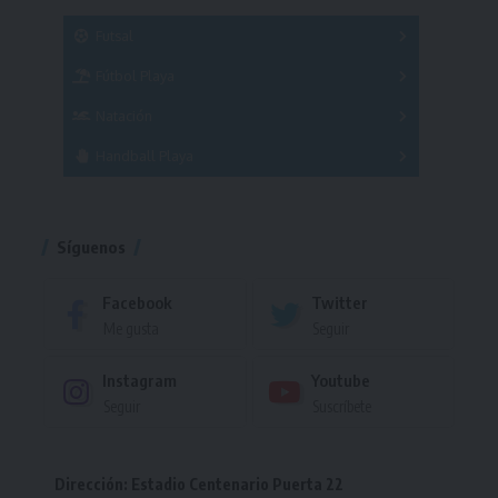
SUB 21
Masculino
Futsal
Femenino
Fútbol Playa
Masculino
Femenino
Natación
Torneo
Handball Playa
Torneo
Torneo
Síguenos
Facebook
Twitter
Me gusta
Seguir
Instagram
Youtube
Seguir
Suscríbete
Dirección: Estadio Centenario Puerta 22