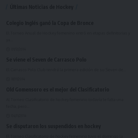
Últimas Noticias de Hockey
Colegio Inglés ganó la Copa de Bronce
El Torneo Anual de Hockey femenino entró en etapas definitorias y
ya
…
01/12/2014
Se viene el Seven de Carrasco Polo
El Carrasco Polo Club tendrá la primera edición de su Seven de
…
18/11/2014
Old Gomensoro es el mejor del Clasificatorio
Al Torneo Clasificatorio de hockey femenino todavía le falta una
fecha, pero
…
04/11/2014
Se disputaron los suspendidos en hockey
El Torneo Clasificatorio de hockey femenino tuvo el domingo la