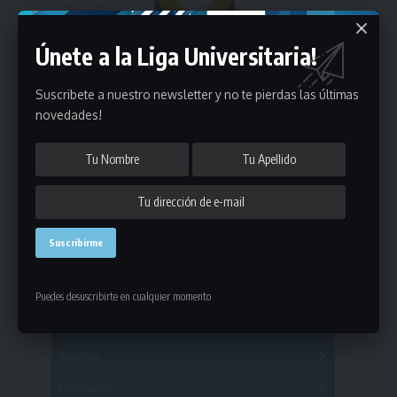
Únete a la Liga Universitaria!
Suscribete a nuestro newsletter y no te pierdas las últimas
novedades!
Estadísticas
Puedes desuscribirte en cualquier momento
Fútbol
Mayores
Reserva
A
B
C
D
E
F
G
Pre Senior
A
B
C
D