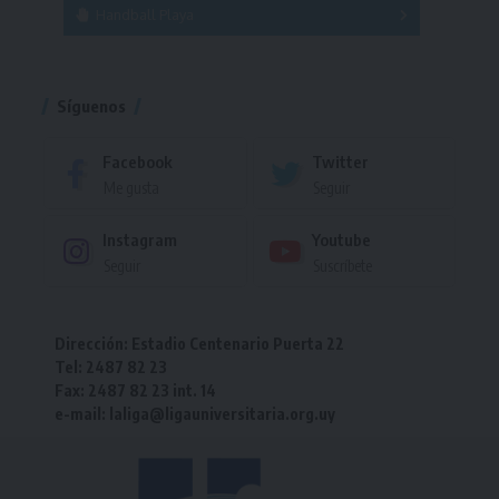
Handball Playa
Torneo
Torneo
Síguenos
Facebook
Twitter
Me gusta
Seguir
Instagram
Youtube
Seguir
Suscríbete
Dirección: Estadio Centenario Puerta 22
Tel: 2487 82 23
Fax: 2487 82 23 int. 14
e-mail: laliga@ligauniversitaria.org.uy