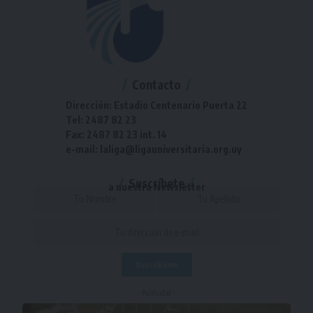
Contacto
Dirección: Estadio Centenario Puerta 22
Tel: 2487 82 23
Fax: 2487 82 23 int. 14
e-mail: laliga@ligauniversitaria.org.uy
Suscríbete
a nuestra Newsletter
- Publicidad -