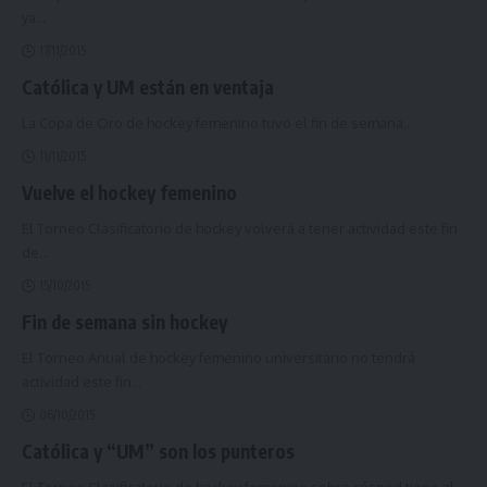
ya
…
17/11/2015
Católica y UM están en ventaja
La Copa de Oro de hockey femenino tuvo el fin de semana
…
11/11/2015
Vuelve el hockey femenino
El Torneo Clasificatorio de hockey volverá a tener actividad este fin
de
…
15/10/2015
Fin de semana sin hockey
El Torneo Anual de hockey femenino universitario no tendrá
actividad este fin
…
06/10/2015
Católica y “UM” son los punteros
El Torneo Clasificatorio de hockey femenino sobre césped tiene al