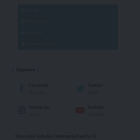
SUB 21
Masculino
Futsal
Femenino
Fútbol Playa
Masculino
Femenino
Natación
Torneo
Handball Playa
Torneo
Torneo
Síguenos
Facebook
Twitter
Me gusta
Seguir
Instagram
Youtube
Seguir
Suscríbete
Dirección: Estadio Centenario Puerta 22