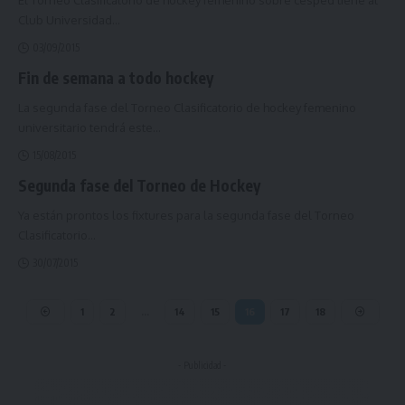
Club Universidad
…
03/09/2015
Fin de semana a todo hockey
La segunda fase del Torneo Clasificatorio de hockey femenino
universitario tendrá este
…
15/08/2015
Segunda fase del Torneo de Hockey
Ya están prontos los fixtures para la segunda fase del Torneo
Clasificatorio
…
30/07/2015
1
2
…
14
15
16
17
18
- Publicidad -