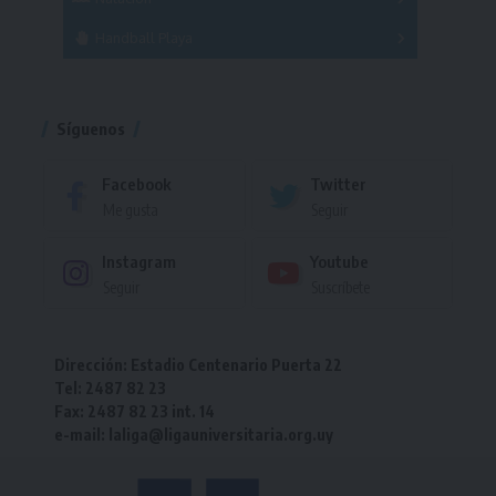
Torneo
Handball Playa
Torneo
Torneo
Síguenos
Facebook
Twitter
Me gusta
Seguir
Instagram
Youtube
Seguir
Suscríbete
Dirección: Estadio Centenario Puerta 22
Tel: 2487 82 23
Fax: 2487 82 23 int. 14
e-mail: laliga@ligauniversitaria.org.uy