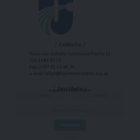
Contacto
Dirección: Estadio Centenario Puerta 22
Tel: 2487 82 23
Fax: 2487 82 23 int. 14
e-mail: laliga@ligauniversitaria.org.uy
Suscríbete
a nuestra Newsletter
- Publicidad -