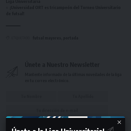
Liga Universitaria
¡Universidad ORT es tricampeón del Torneo Universitario
de futsal!
futsal mayores
,
portada
ETIQUETADO
Únete a Nuestro Newsletter
Mantente informado de la últimas novedades de la liga
en tu correo electrónico.