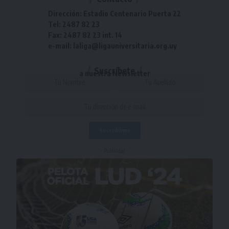
Dirección: Estadio Centenario Puerta 22
Tel: 2487 82 23
Fax: 2487 82 23 int. 14
e-mail: laliga@ligauniversitaria.org.uy
Suscríbete
a nuestra Newsletter
- Publicidad -