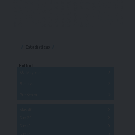
Estadísticas
Fútbol
Mayores
Reserva
A
B
C
D
E
F
G
Pre Senior
A
B
C
D
A
B
C
D
E
Más 40
Sub 20
A
B
C
Sub 18
A
B
C
Sub 16