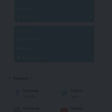
Hockey
A
B
3x3
Fútbol 8
A
B
C
SUB 21
Masculino
Futsal
Femenino
Fútbol Playa
Masculino
Femenino
Natación
Torneo
Handball Playa
Torneo
Torneo
Síguenos
Facebook
Twitter
Me gusta
Seguir
Instagram
Youtube