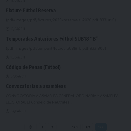
19/04/2011
Fixture Fútbol Reserva
{pdf=images/pdf/fixtures/2020/reserva-s1-2020.pdf|833|1150}
19/04/2011
Temporadas Anteriores Fútbol SUB18 “B”
{pdf=images/pdf/tempant/futbol_SUB18_b.pdf|833|800}
19/04/2011
Código de Penas (Fútbol)
04/04/2011
Convocatorias a asambleas
CONVOCATORIA A ASAMBLEA GENERAL ORDINARIA Y ASAMBLEA
ELECTORAL El Consejo de Neutrales
…
04/04/2011
1
2
…
170
171
172