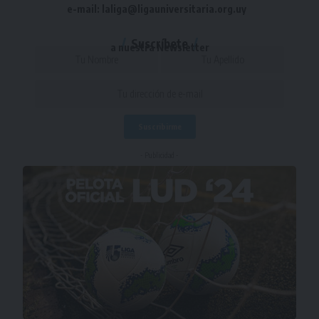
e-mail: laliga@ligauniversitaria.org.uy
Suscríbete
a nuestra Newsletter
- Publicidad -