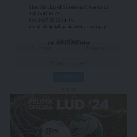
Dirección: Estadio Centenario Puerta 22
Tel: 2487 82 23
Fax: 2487 82 23 int. 14
e-mail: laliga@ligauniversitaria.org.uy
Suscríbete
a nuestra Newsletter
- Publicidad -